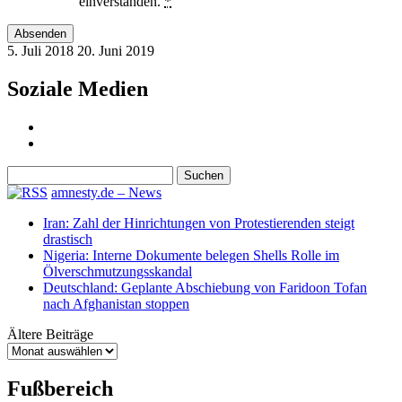
einverstanden.
*
5. Juli 2018
20. Juni 2019
Soziale Medien
Suchen
nach:
amnesty.de – News
Iran: Zahl der Hinrichtungen von Protestierenden steigt
drastisch
Nigeria: Interne Dokumente belegen Shells Rolle im
Ölverschmutzungsskandal
Deutschland: Geplante Abschiebung von Faridoon Tofan
nach Afghanistan stoppen
Ältere Beiträge
Ältere
Beiträge
Fußbereich