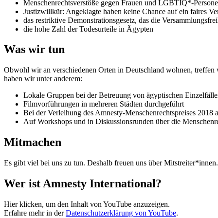
Menschenrechtsverstöße gegen Frauen und LGBTIQ*-Person
Justizwillkür: Angeklagte haben keine Chance auf ein faires V
das restriktive Demonstrationsgesetz, das die Versammlungsfrei
die hohe Zahl der Todesurteile in Ägypten
Was wir tun
Obwohl wir an verschiedenen Orten in Deutschland wohnen, treffen 
haben wir unter anderem:
Lokale Gruppen bei der Betreuung von ägyptischen Einzelfällen
Filmvorführungen in mehreren Städten durchgeführt
Bei der Verleihung des Amnesty-Menschenrechtspreises 2018 a
Auf Workshops und in Diskussionsrunden über die Menschenrec
Mitmachen
Es gibt viel bei uns zu tun. Deshalb freuen uns über Mitstreiter*innen
Wer ist Amnesty International?
„Wer
Hier klicken, um den Inhalt von YouTube anzuzeigen.
ist
Erfahre mehr in der
Datenschutzerklärung von YouTube
.
Amnesty