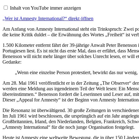
International?“
Inhalt von YouTube immer anzeigen
von
YouTube
„Wer ist Amnesty International?“ direkt öffnen
anzeigen
Am Anfang von Amnesty International steht ein Trinkspruch: Zwei port
die keine Kritik duldet – die Erwähnung des Wortes „Freiheit“ ist ve
1.500 Kilometer entfernt fährt der 39-jährige Anwalt Peter Benenson
Portugiesen liest. Es ist nicht das erste Mal, dass er erfährt, dass
Benenson will nicht mehr länger über solches Unrecht lesen, er will e
Gedanke:
„Wenn eine einzelne Person protestiert, bewirkt das nur wenig,
Am 28. Mai 1961 veröffentlicht er in der Zeitung „The Observer“ den
werden eine Meldung aus irgendeinem Teil der Welt lesen: Ein Mensch 
übereinstimmen.“ Benenson fordert die Leserinnen und Leser auf, mit
Dieser „Appeal for Amnesty“ ist der Beginn von Amnesty Internation
Die Resonanz ist überwältigend. 30 große Zeitungen in verschiedenen 
Im Juli 1961 wird beschlossen, die ursprünglich auf ein Jahr angeleg
Großbritannien, Irland, den Niederlanden, Belgien, Frankreich, Sc
„Amnesty International“ für die noch junge Organisation festgelegt.
Heute ist Amnesty eine weltweite Bewegung, die in über 150 Ländern v