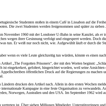
ugiesische Studenten stoßen in einem Café in Lissabon auf die Freiheit
rboten. Die zwei Studenten werden festgenommen und später zu sieben Ja
 im November 1960 mit der Londoner U-Bahn in seine Kanzlei, als er i
 Menschen wegen ihrer Gesinnung verfolgt und eingesperrt werden. Doch
twas tun. Er weiß nur noch nicht, wie. Aufgewühlt läuft er durch die S
 aber wenn es viele Leute gleichzeitig tun würden, könnte es einen nach
 Artikel „The Forgotten Prisoners“, der mit den Worten beginnt: „Schla
ist eingekerkert, gefoltert, hingerichtet worden, weil seine Ansichte
 Appellschreiben öffentlichen Druck auf die Regierungen zu machen un
al.
Ländern drucken den Artikel nach. Allein in den ersten Wochen melden s
te internationale Kampagne in eine feste Organisation zu verwandeln. 
hweden, Norwegen, Australien und den USA. Im September 1962 wird au
ertreten ist. Über sieben Millionen Mitglieder, Unterstützerinnen und U