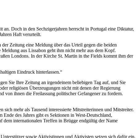
 an. Doch in den Sechzigerjahren herrscht in Portugal eine Diktatur,
hren Haft verurteilt.
n der Zeitung eine Meldung über das Urteil gegen die beiden
 die Meldung aus Lissabon geht ihm nicht mehr aus dem Kopf.
traßen Londons. In der Kirche St. Martin in the Fields kommt ihm der
haltigen Eindruck hinterlassen.“
gen Sie Ihre Zeitung an irgendeinem beliebigen Tag auf, und Sie
n oder religiösen Überzeugungen nicht mit denen der Regierung
d von ihnen die Freilassung politischer Gefangener zu fordern.
ich mehr als Tausend interessierte Mitstreiterinnen und Mitstreiter.
Am Ende des Jahres gibt es Sektionen in West-Deutschland,
f dem internationalen Treffen in Brügge endgültig der Name
nterstützer sowie Aktivistinnen und Aktivisten setzen sich dafür ein,