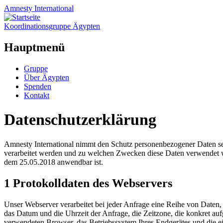
Amnesty
International
Koordinationsgruppe Ägypten
Hauptmenü
Zum
Gruppe
Inhalt
Über Ägypten
springen
Spenden
Kontakt
Datenschutzerklärung
Amnesty International nimmt den Schutz personenbezogener Daten seh
verarbeitet werden und zu welchen Zwecken diese Daten verwendet 
dem 25.05.2018 anwendbar ist.
1 Protokolldaten des Webservers
Unser Webserver verarbeitet bei jeder Anfrage eine Reihe von Daten,
das Datum und die Uhrzeit der Anfrage, die Zeitzone, die konkret au
verwendeten Browser, das Betriebssystem Ihres Endgerätes und die ein