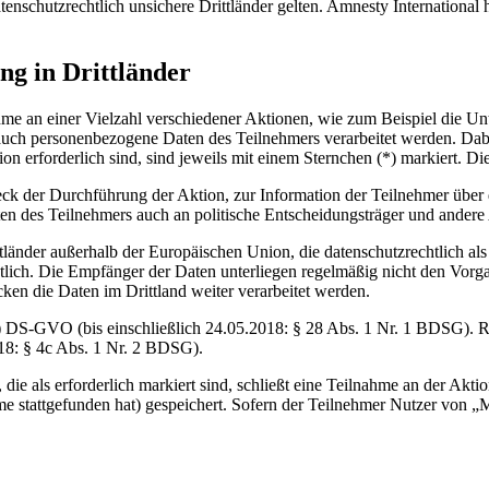
schutzrechtlich unsichere Drittländer gelten. Amnesty International 
ng in Drittländer
hme an einer Vielzahl verschiedener Aktionen, wie zum Beispiel die U
auch personenbezogene Daten des Teilnehmers verarbeitet werden. Dabei
ion erforderlich sind, sind jeweils mit einem Sternchen (*) markiert. Di
k der Durchführung der Aktion, zur Information der Teilnehmer über
en des Teilnehmers auch an politische Entscheidungsträger und andere 
tländer außerhalb der Europäischen Union, die datenschutzrechtlich als
tlich. Die Empfänger der Daten unterliegen regelmäßig nicht den Vorg
n die Daten im Drittland weiter verarbeitet werden.
) DS-GVO (bis einschließlich 24.05.2018: § 28 Abs. 1 Nr. 1 BDSG). Re
018: § 4c Abs. 1 Nr. 2 BDSG).
die als erforderlich markiert sind, schließt eine Teilnahme an der Akt
hme stattgefunden hat) gespeichert. Sofern der Teilnehmer Nutzer von „