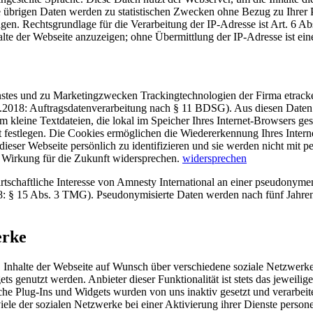
übrigen Daten werden zu statistischen Zwecken ohne Bezug zu Ihrer 
agen. Rechtsgrundlage für die Verarbeitung der IP-Adresse ist Art. 6 A
alte der Webseite anzuzeigen; ohne Übermittlung der IP-Adresse ist ein
nstes und zu Marketingzwecken Trackingtechnologien der Firma etracker
5.2018: Auftragsdatenverarbeitung nach § 11 BDSG). Aus diesen Daten
m kleine Textdateien, die lokal im Speicher Ihres Internet-Browsers g
bst festlegen. Die Cookies ermöglichen die Wiedererkennung Ihres Inter
ieser Webseite persönlich zu identifizieren und sie werden nicht mi
t Wirkung für die Zukunft widersprechen.
widersprechen
wirtschaftliche Interesse von Amnesty International an einer pseudony
18: § 15 Abs. 3 TMG). Pseudonymisierte Daten werden nach fünf Jahren
erke
t, Inhalte der Webseite auf Wunsch über verschiedene soziale Netzwer
ets genutzt werden. Anbieter dieser Funktionalität ist stets das jeweil
he Plug-Ins und Widgets wurden von uns inaktiv gesetzt und verarbeit
s viele der sozialen Netzwerke bei einer Aktivierung ihrer Dienste pers