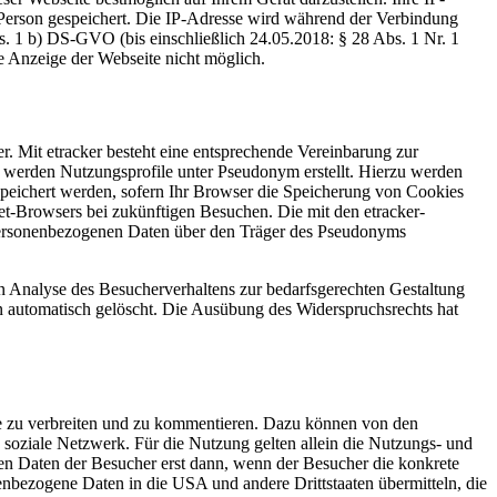
Person gespeichert. Die IP-Adresse wird während der Verbindung
bs. 1 b) DS-GVO (bis einschließlich 24.05.2018: § 28 Abs. 1 Nr. 1
e Anzeige der Webseite nicht möglich.
. Mit etracker besteht eine entsprechende Vereinbarung zur
 werden Nutzungsprofile unter Pseudonym erstellt. Hierzu werden
espeichert werden, sofern Ihr Browser die Speicherung von Cookies
net-Browsers bei zukünftigen Besuchen. Die mit den etracker-
t personenbezogenen Daten über den Träger des Pseudonyms
men Analyse des Besucherverhaltens zur bedarfsgerechten Gestaltung
 automatisch gelöscht. Die Ausübung des Widerspruchsrechts hat
ke zu verbreiten und zu kommentieren. Dazu können von den
ige soziale Netzwerk. Für die Nutzung gelten allein die Nutzungs- und
en Daten der Besucher erst dann, wenn der Besucher die konkrete
onenbezogene Daten in die USA und andere Drittstaaten übermitteln, die