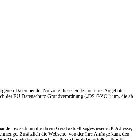
zogenen Daten bei der Nutzung dieser Seite und ihrer Angebote
n nach der EU Datenschutz-Grundverordnung („DS-GVO“) um, die ab
handelt es sich um die Ihrem Gerät aktuell zugewiesene IP-Adresse,
tenmenge. Zusätzlich die Webseite, von der Ihre Anfrage kam, den
ser Webseite bestmöglich auf Ihrem Gerät darzustellen. Ihre IP-